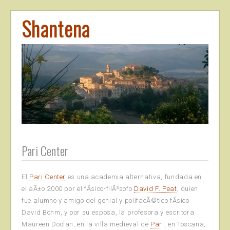
Shantena
Pari Center
El
Pari Center
es una academia alternativa, fundada en
el aÃ±o 2000 por el fÃ­sico-filÃ³sofo
David F. Peat
, quien
fue alumno y amigo del genial y polifacÃ©tico fÃ­sico
David Bohm, y por su esposa, la profesora y escritora
Maureen Doolan, en la villa medieval de
Pari
, en Toscana,