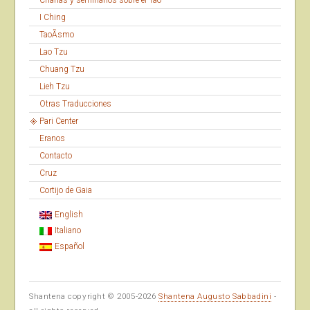
Charlas y seminarios sobre el Tao
I Ching
TaoÃ­smo
Lao Tzu
Chuang Tzu
Lieh Tzu
Otras Traducciones
Pari Center
Eranos
Contacto
Cruz
Cortijo de Gaia
English
Italiano
Español
Shantena copyright © 2005-2026
Shantena Augusto Sabbadini
-