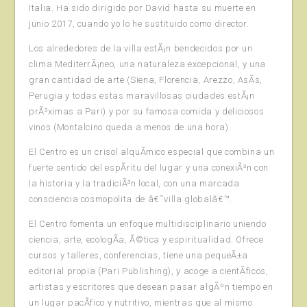
Italia. Ha sido dirigido por David hasta su muerte en
junio 2017, cuando yo lo he sustituido como director.
Los alrededores de la villa estÃ¡n bendecidos por un
clima MediterrÃ¡neo, una naturaleza excepcional, y una
gran cantidad de arte (Siena, Florencia, Arezzo, AsÃ­s,
Perugia y todas estas maravillosas ciudades estÃ¡n
prÃ³ximas a Pari) y por su famosa comida y deliciosos
vinos (Montalcino queda a menos de una hora).
El Centro es un crisol alquÃ­mico especial que combina un
fuerte sentido del espÃ­ritu del lugar y una conexiÃ³n con
la historia y la tradiciÃ³n local, con una marcada
consciencia cosmopolita de â€˜villa globalâ€™.
El Centro fomenta un enfoque multidisciplinario uniendo
ciencia, arte, ecologÃ­a, Ã©tica y espiritualidad. Ofrece
cursos y talleres, conferencias, tiene una pequeÃ±a
editorial propia (Pari Publishing), y acoge a cientÃ­ficos,
artistas y escritores que desean pasar algÃºn tiempo en
un lugar pacÃ­fico y nutritivo, mientras que al mismo