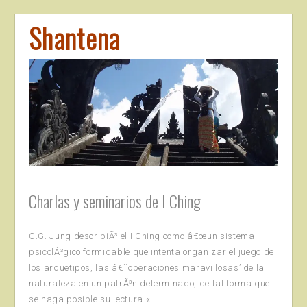
Shantena
Charlas y seminarios de I Ching
C.G. Jung describiÃ³ el I Ching como â€œun sistema
psicolÃ³gico formidable que intenta organizar el juego de
los arquetipos, las â€˜operaciones maravillosas’ de la
naturaleza en un patrÃ³n determinado, de tal forma que
se haga posible su lectura «