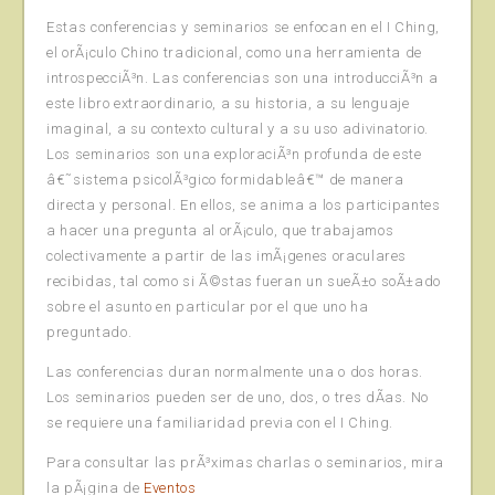
Estas conferencias y seminarios se enfocan en el I Ching,
el orÃ¡culo Chino tradicional, como una herramienta de
introspecciÃ³n. Las conferencias son una introducciÃ³n a
este libro extraordinario, a su historia, a su lenguaje
imaginal, a su contexto cultural y a su uso adivinatorio.
Los seminarios son una exploraciÃ³n profunda de este
â€˜sistema psicolÃ³gico formidableâ€™ de manera
directa y personal. En ellos, se anima a los participantes
a hacer una pregunta al orÃ¡culo, que trabajamos
colectivamente a partir de las imÃ¡genes oraculares
recibidas, tal como si Ã©stas fueran un sueÃ±o soÃ±ado
sobre el asunto en particular por el que uno ha
preguntado.
Las conferencias duran normalmente una o dos horas.
Los seminarios pueden ser de uno, dos, o tres dÃ­as. No
se requiere una familiaridad previa con el I Ching.
Para consultar las prÃ³ximas charlas o seminarios, mira
la pÃ¡gina de
Eventos