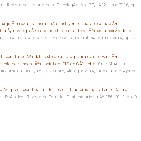
. Revista de Historia de la PsicologÃ­a. Vol. 37, nÂº2, junio 2016, pp.
siquiÃ¡trico-asistencial mÃ¡s incluyente: una aproximaciÃ³n
psiquiÃ¡trica espaÃ±ola desde la desmantelaciÃ³n de la teorÃ­a de las
uz MaÃ±as PeÃ±alver. Norte de Salud Mental. nÂº50, nov.2014, pp. 83-
 la constataciÃ³n del efecto de un programa de intervenciÃ³n
ntexto de reinserciÃ³n social del CIS de CÃ³rdoba
. Cruz MaÃ±as
III Jornadas ATIP, 15-17 Octubre, Almagro 2014, ‘Hacia una prÃ¡ctica
ciÃ³n psicosocial para internos con trastorno mental en el Centro
s PeÃ±alver. Revista de Estudios Penitenciarios, nÂº 256, 2012. pp. 81-