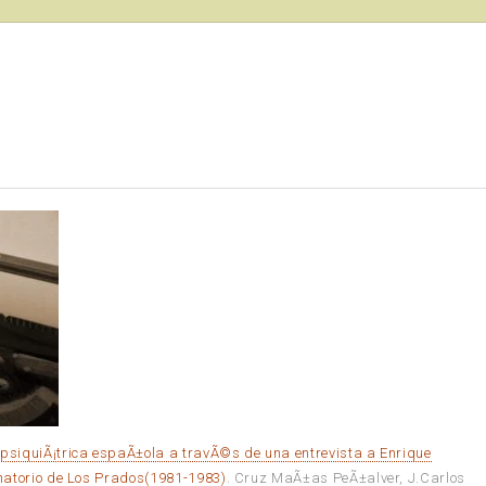
a psiquiÃ¡trica espaÃ±ola a travÃ©s de una entrevista a Enrique
anatorio de Los Prados(1981-1983)
. Cruz MaÃ±as PeÃ±alver, J.Carlos