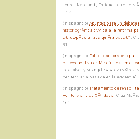
Loredo Narciandi, Enrique Lafuente NiÃ±o
13-21
(in spagnolo)
Apuntes para un debate p
historiogrÃ¡fica crÃ­tica a la reforma 
â€˜utopÃ­as antipsiquiÃ¡tricasâ€™
. Cr
91.
(in spagnolo)
Estudio exploratorio para
psicoeducativa en Mindfulness en el co
PeÃ±alver y M.Ãngel YÃ¡Ã±ez PÃ©rez. V
penitenciaria basada en la evidencia’.
(in spagnolo)
Tratamiento de rehabilita
Penitenciario de CÃ³rdoba
. Cruz MaÃ±a
164.