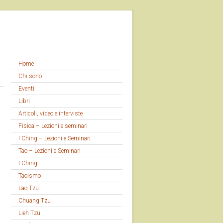
Home
Chi sono
Eventi
Libri
Articoli, video e interviste
Fisica – Lezioni e seminari
I Ching – Lezioni e Seminari
Tao – Lezioni e Seminari
I Ching
Taoismo
Lao Tzu
Chuang Tzu
Lieh Tzu