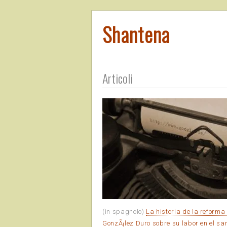
Shantena
Articoli
(in spagnolo)
La historia de la reform
GonzÃ¡lez Duro sobre su labor en el s